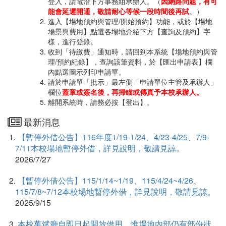
登入，請電洽下方事務組承辦人。（
因網路問題，有可
能會延遲開通，敬請耐心等候一段時間後再試
。）
進入【場地預約與管理/開始預約】功能，或於【場地
場景與費用】點選各場地介紹下方【查詢及預約】字
樣，進行登錄。
收到「待繳費」通知時，請回到本系統【場地預約與管
理/預約紀錄】，查詢該筆資料，於【匯出申請表】欄
內點選圖示列印申請單。
請於申請單「批示」最左側「申請單位主管及承辦人」
欄位
蓋章或簽名後，再掃瞄或傳真予本校承辦人。
離開系統時，請務必按【登出】。
最新消息
1.
【暫停外借公告】116年度1/19-1/24、4/23-4/25、7/9-
7/11本校場地暫停外借，詳見說明，敬請見諒。
2026/7/27
2.
【暫停外借公告】115/1/14~1/19、115/4/24~4/26、
115/7/8~7/12本校場地暫停外借，詳見說明，敬請見諒。
2025/9/15
3.
本校萬斌廳自即日起開放借用，惟場地內部仍有部份狀