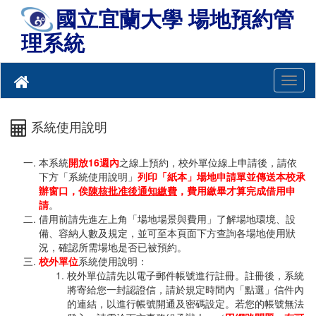
國立宜蘭大學 場地預約管
理系統
選
單
切
系統使用說明
換
本系統
開放16週內
之線上預約，校外單位線上申請後，請依
下方「系統使用說明」
列印「紙本」場地申請單並傳送本校承
辦窗口，俟
陳核批准後通知繳費
，費用繳畢才算完成借用申
請
。
借用前請先進左上角「場地場景與費用」了解場地環境、設
備、容納人數及規定，並可至本頁面下方查詢各場地使用狀
況，確認所需場地是否已被預約。
校外單位
系統使用說明：
校外單位請先以電子郵件帳號進行註冊。註冊後，系統
將寄給您一封認證信，請於規定時間內「點選」信件內
的連結，以進行帳號開通及密碼設定。若您的帳號無法