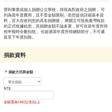
navigati
營利事業或個人捐贈公立學校，得視為對政府之捐贈， 可
列為當年度費用，且不受金額限制。若您提供詳細基本資
料，宜大在收到您的具名捐贈後， 將開立可抵免臺灣稅款
的正式收據給您，其捐贈金額不論多寡，皆可在當年度所得
稅申報時全數扣抵， 但超過當年度所得總額部分，不可遞
延至下年度扣除。
捐款資料
*
捐款方式與金額
NT$
金額需為100元(含)以上