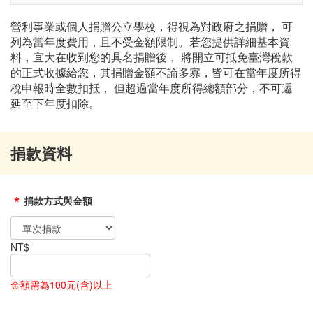
navigati
營利事業或個人捐贈公立學校，得視為對政府之捐贈， 可
列為當年度費用，且不受金額限制。若您提供詳細基本資
料，宜大在收到您的具名捐贈後， 將開立可抵免臺灣稅款
的正式收據給您，其捐贈金額不論多寡，皆可在當年度所得
稅申報時全數扣抵， 但超過當年度所得總額部分，不可遞
延至下年度扣除。
捐款資料
*
捐款方式與金額
NT$
金額需為100元(含)以上